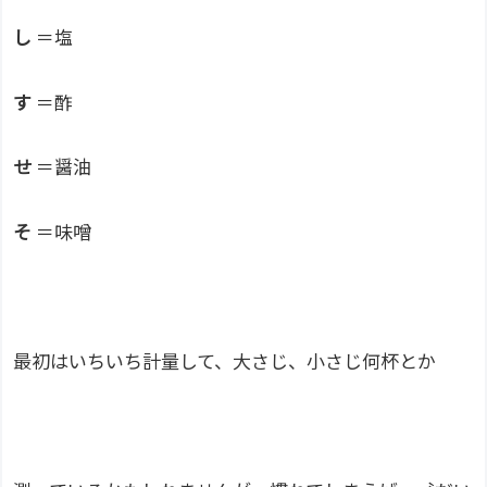
し
＝塩
す
＝酢
せ
＝醤油
そ
＝味噌
最初はいちいち計量して、大さじ、小さじ何杯とか