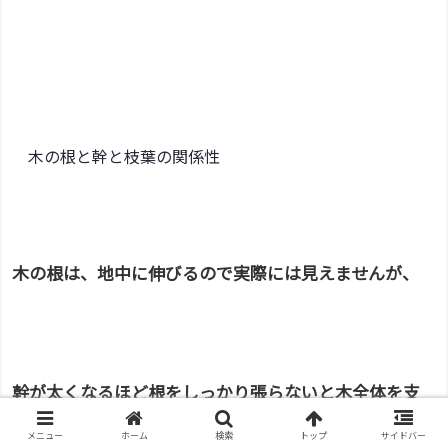
木の根と幹と枝葉の関係性
木の根は、地中に伸びるので実際には見えませんが、
幹が太くなるほど根をしっかり張らないと木全体を支
えきれません。
メニュー
ホーム
検索
トップ
サイドバー